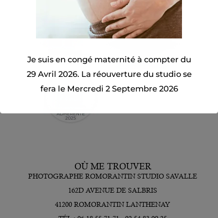
a
é
n
v
e
n
a
u
i
l
l
e
l
s
Je suis en congé maternité à compter du
e
t
r
29 Avril 2026. La réouverture du studio se
u
a
fera le Mercredi 2 Septembre 2026
d
v
i
e
o
c
?
m
Fermer
o
i
Ceci fermera dans
11
secondes
?
OÙ ME TROUVER
PHOTOGRAPHE ROMORANTIN STUDIO SAVALLE
162D AVENUE DE SALBRIS
41200 ROMORANTIN LANTHENAY