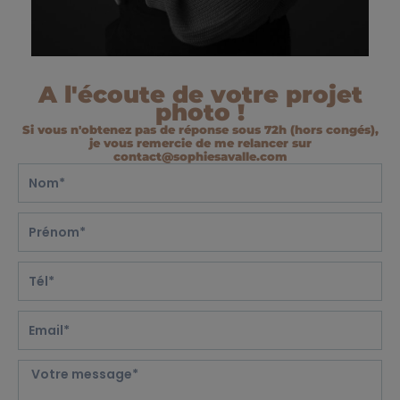
A l'écoute de votre projet
photo !
Si vous n'obtenez pas de réponse sous 72h (hors congés),
je vous remercie de me relancer sur
contact@sophiesavalle.com
N
o
m
P
*
r
é
N
n
u
o
m
m
E
é
m
r
a
o
M
i
d
e
l