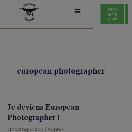
Aller
modal-check
RDV
RDV
au
autre
photo
identité
motif
VOTRE PHOTOGRAPHE
FIN DE VIE & OBSEQUES
contenu
european photographer
Je deviens European
Je
deviens
Photographer !
European
Uncategorized
/
Sophie