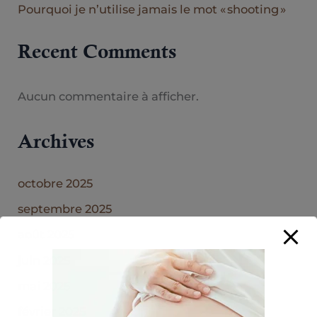
Pourquoi je n’utilise jamais le mot « shooting »
Recent Comments
Aucun commentaire à afficher.
Archives
octobre 2025
septembre 2025
août 2025
juin 2025
mai 2025
février 2025