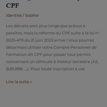
votre
CPF
permis
moto
Identité
/
Sophie
/
Les décrets sont plus longs que prévus à
remorque
paraitre, mais la réforme du CPF suite à la loi n°
/
2023-479 du 21 juin 2023 arrive ! Vous pourrez
voiture
désormais utiliser votre Compte Personnel de
grâce
Formation dit CPF pour passer tout permis
à
concernant un véhicule à moteur terrestre (A2,
votre
B,B1,B96 ….). Pour toute inscription à ces
compte
CPF
Lire la suite »