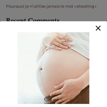
Pourquoi je n’utilise jamais le mot « shooting »
Recent Comments
Aucun commentaire à afficher.
Archives
octobre 2025
septembre 2025
août 2025
juin 2025
mai 2025