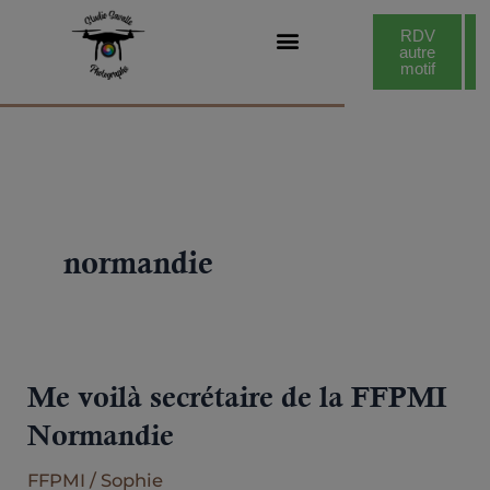
Aller
modal-check
RDV
RDV
au
autre
photo
identité
motif
VOTRE PHOTOGRAPHE
FIN DE VIE & OBSEQUES
contenu
normandie
Me voilà secrétaire de la FFPMI
Me
voilà
Normandie
secrétaire
FFPMI
/
Sophie